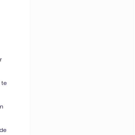
r
 te
em
ade