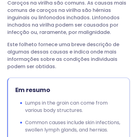
Caroços na virilha são comuns. As causas mais
Compartilhar por e-mail
🇬🇧 English
🇩🇪 Deutsch
comuns de caroços na virilha são hérnias
inguinais ou linfonodos inchados. Linfonodos
Compartilhar no Facebook
🇪🇸 Español
🇫🇷 Français
inchados na virilha podem ser causados por
infecção ou, raramente, por malignidade.
Compartilhar via LinkedIn
🇮🇹 Italiano
🇵🇹 Portugu
Este folheto fornece uma breve descrição de
algumas dessas causas e indica onde mais
Compartilhar via X
🇮🇳 हिन्दी
🇮🇱 עברית
informações sobre as condições individuais
podem ser obtidas.
Compartilhar via WhatsApp
🇸🇦 عربي
🇸🇪 Svenska
Em resumo
Copiar link
Lumps in the groin can come from
various body structures.
Common causes include skin infections,
swollen lymph glands, and hernias.