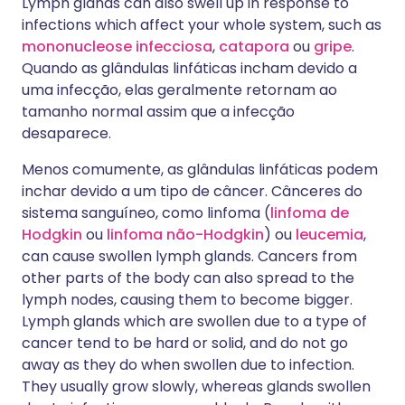
Lymph glands can also swell up in response to
infections which affect your whole system, such as
mononucleose infecciosa
,
catapora
ou
gripe
.
Quando as glândulas linfáticas incham devido a
uma infecção, elas geralmente retornam ao
tamanho normal assim que a infecção
desaparece.
Menos comumente, as glândulas linfáticas podem
inchar devido a um tipo de câncer. Cânceres do
sistema sanguíneo, como linfoma (
linfoma de
Hodgkin
ou
linfoma não-Hodgkin
) ou
leucemia
,
can cause swollen lymph glands. Cancers from
other parts of the body can also spread to the
lymph nodes, causing them to become bigger.
Lymph glands which are swollen due to a type of
cancer tend to be hard or solid, and do not go
away as they do when swollen due to infection.
They usually grow slowly, whereas glands swollen