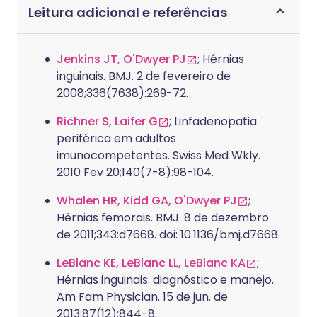
Leitura adicional e referências
Jenkins JT, O'Dwyer PJ
; Hérnias
inguinais. BMJ. 2 de fevereiro de
2008;336(7638):269-72.
Richner S, Laifer G
; Linfadenopatia
periférica em adultos
imunocompetentes. Swiss Med Wkly.
2010 Fev 20;140(7-8):98-104.
Whalen HR, Kidd GA, O'Dwyer PJ
;
Hérnias femorais. BMJ. 8 de dezembro
de 2011;343:d7668. doi: 10.1136/bmj.d7668.
LeBlanc KE, LeBlanc LL, LeBlanc KA
;
Hérnias inguinais: diagnóstico e manejo.
Am Fam Physician. 15 de jun. de
2013;87(12):844-8.