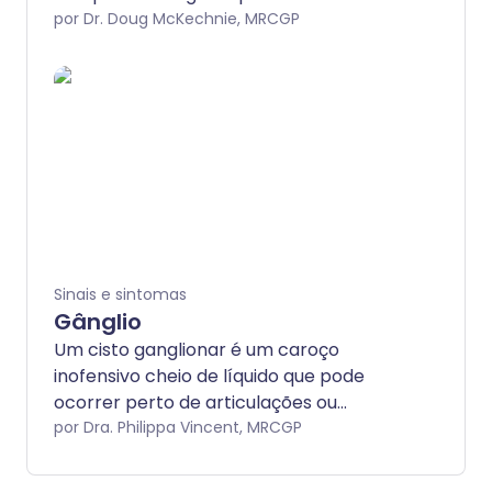
estruturas subjacentes.
por Dr. Doug McKechnie, MRCGP
Sinais e sintomas
Gânglio
Um cisto ganglionar é um caroço
inofensivo cheio de líquido que pode
ocorrer perto de articulações ou
tendões. Eles são mais comumente
por Dra. Philippa Vincent, MRCGP
encontrados nos pulsos ou mãos. São
inofensivos, mas podem causar