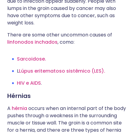
due to infection appear suddenly. People with
lumps in the groin caused by cancer may also
have other symptoms due to cancer, such as
weight loss.
There are some other uncommon causes of
linfonodos inchados
, como:
Sarcoidose.
L
Lúpus eritematoso sistêmico (LES).
HIV e AIDS
.
Hérnias
A
hérnia
occurs when an internal part of the body
pushes through a weakness in the surrounding
muscle or tissue wall. The groin is a common site
for a hernia, and there are three types of hernia