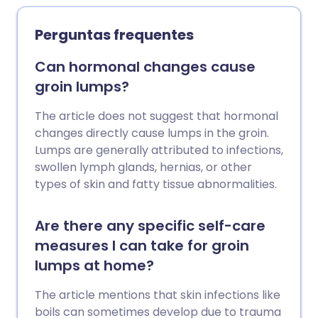
desconforto, dor e fraqueza. Algumas
pessoas os acham desagradáveis.
Perguntas frequentes
Normalmente, nenhum tratamento é
necessário. Às vezes, um cisto ganglionar
Can hormonal changes cause
pode ser removido por uma pequena
groin lumps?
operação.
The article does not suggest that hormonal
changes directly cause lumps in the groin.
Lumps are generally attributed to infections,
swollen lymph glands, hernias, or other
types of skin and fatty tissue abnormalities.
Are there any specific self-care
measures I can take for groin
lumps at home?
The article mentions that skin infections like
boils can sometimes develop due to trauma