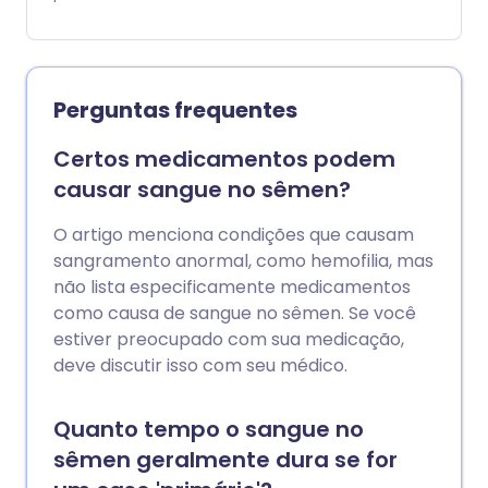
são graves. No entanto, você deve
sempre consultar um médico se tiver
dor, inchaço ou um caroço nesta área. Se
a dor for muito intensa ou começar de
Perguntas frequentes
repente, você deve procurar orientação
urgentemente.
Certos medicamentos podem
causar sangue no sêmen?
O artigo menciona condições que causam
sangramento anormal, como hemofilia, mas
não lista especificamente medicamentos
como causa de sangue no sêmen. Se você
estiver preocupado com sua medicação,
deve discutir isso com seu médico.
Quanto tempo o sangue no
sêmen geralmente dura se for