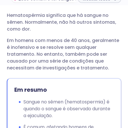
Hematospérmia significa que há sangue no
Compartilhar por e-mail
🇬🇧 English
🇩🇪 Deutsch
sêmen. Normalmente, não há outros sintomas,
como dor.
Compartilhar no Facebook
🇪🇸 Español
🇫🇷 Français
Em homens com menos de 40 anos, geralmente
é inofensivo e se resolve sem qualquer
Compartilhar via LinkedIn
🇮🇹 Italiano
🇵🇹 Portugu
tratamento. No entanto, também pode ser
causado por uma série de condições que
Compartilhar via X
🇮🇳 हिन्दी
🇮🇱 עברית
necessitam de investigações e tratamento.
Compartilhar via WhatsApp
🇸🇦 عربي
🇸🇪 Svenska
Em resumo
Copiar link
Sangue no sêmen (hematospermia) é
quando o sangue é observado durante
a ejaculação.
É comum, afetando homens de