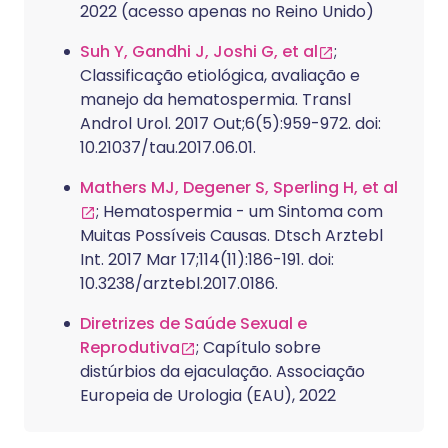
2022 (acesso apenas no Reino Unido)
Suh Y, Gandhi J, Joshi G, et al
;
Classificação etiológica, avaliação e
manejo da hematospermia. Transl
Androl Urol. 2017 Out;6(5):959-972. doi:
10.21037/tau.2017.06.01.
Mathers MJ, Degener S, Sperling H, et al
; Hematospermia - um Sintoma com
Muitas Possíveis Causas. Dtsch Arztebl
Int. 2017 Mar 17;114(11):186-191. doi:
10.3238/arztebl.2017.0186.
Diretrizes de Saúde Sexual e
Reprodutiva
; Capítulo sobre
distúrbios da ejaculação. Associação
Europeia de Urologia (EAU), 2022