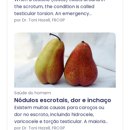
the scrotum, the condition is called
testicular torsion. An emergency
operation is usually needed to treat this
por Dr. Toni Hazell, FRCGP
condition.
Saúde do homem
Nódulos escrotais, dor e inchaço
Existem muitas causas para caroços ou
dor no escroto, incluindo hidrocele,
varicocele e torção testicular. A maioria
dos caroços não é câncer, e muitos não
por Dr. Toni Hazell, FRCGP