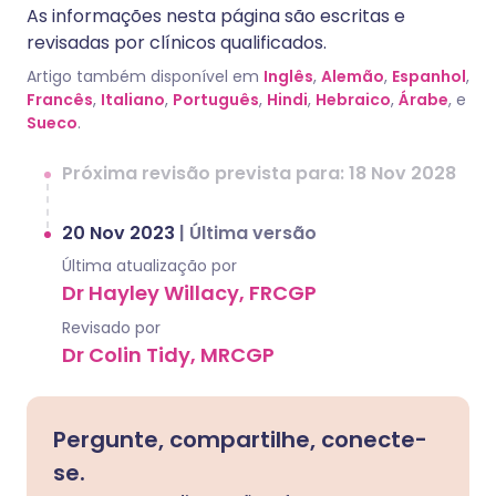
As informações nesta página são escritas e
revisadas por clínicos qualificados.
Artigo também disponível em
Inglês
,
Alemão
,
Espanhol
,
Francês
,
Italiano
,
Português
,
Hindi
,
Hebraico
,
Árabe
, e
Sueco
.
Próxima revisão prevista para: 18 Nov 2028
20 Nov 2023
|
Última versão
Última atualização por
Dr Hayley Willacy, FRCGP
Revisado por
Dr Colin Tidy, MRCGP
Pergunte, compartilhe, conecte-
se.