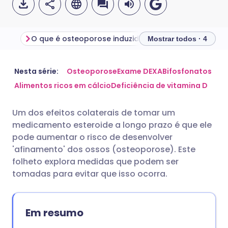
O que é osteoporose induzida por esteroides?
Mostrar todos · 4
Compartilhar por e-mail
🇬🇧 English
🇩🇪 Deutsch
Nesta série:
Osteoporose
Exame DEXA
Bifosfonatos
Alimentos ricos em cálcio
Deficiência de vitamina D
Compartilhar no Facebook
🇪🇸 Español
🇫🇷 Français
Um dos efeitos colaterais de tomar um
medicamento esteroide a longo prazo é que ele
Compartilhar via LinkedIn
🇮🇹 Italiano
🇵🇹 Portugu
pode aumentar o risco de desenvolver
'afinamento' dos ossos (osteoporose). Este
Compartilhar via X
🇮🇳 हिन्दी
🇮🇱 עברית
folheto explora medidas que podem ser
tomadas para evitar que isso ocorra.
Compartilhar via WhatsApp
🇸🇦 عربي
🇸🇪 Svenska
Em resumo
Copiar link