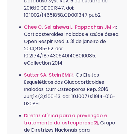
Database Syst Rev. 5 de outubro de
2016;10:CD001347. doi:
10.1002/14651858.CD001347.pub2.
Chee C, Sellahewa L, Pappachan JM
;
Corticosteroides inalados e saúde óssea.
Open Respir Med J. 31 de janeiro de
2014;8:85-92. doi:
10.2174/1874306401408010085.
eCollection 2014.
Sutter SA, Stein EM
; Os Efeitos
Esqueléticos dos Glucocorticoides
Inalados. Curr Osteoporos Rep. 2016
Jun;14(3):106-13. doi: 10.1007/s11914-016-
0308-1.
Diretriz clínica para a prevenção e
tratamento da osteoporose
; Grupo
de Diretrizes Nacionais para