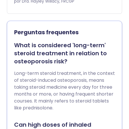
a manter ossos, dentes e músculos
por Dra. Hayley Willacy, FRCGP
saudáveis. A deficiência de vitamina D é
comum, especialmente em pessoas que
recebem pouca luz solar ou têm baixa
ingestão de vitamina D na dieta.
Perguntas frequentes
What is considered 'long-term'
steroid treatment in relation to
osteoporosis risk?
Long-term steroid treatment, in the context
of steroid-induced osteoporosis, means
taking steroid medicine every day for three
months or more, or having frequent shorter
courses. It mainly refers to steroid tablets
like prednisolone.
Can high doses of inhaled