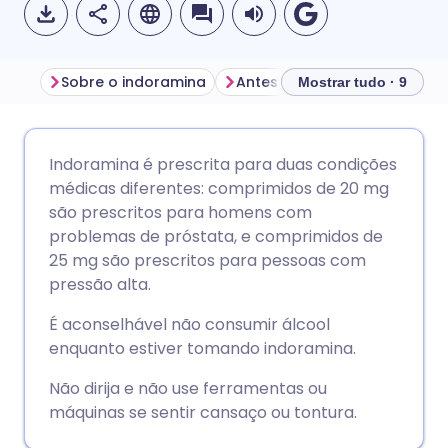
Sobre o indoramina
Antes de tomar indoramina
Mostrar tudo · 9
Compartilhar por e-mail
🇬🇧 English
🇩🇪 Deutsch
Indoramina é prescrita para duas condições
médicas diferentes: comprimidos de 20 mg
Compartilhar no Facebook
🇪🇸 Español
🇫🇷 Français
são prescritos para homens com
problemas de próstata, e comprimidos de
25 mg são prescritos para pessoas com
Compartilhar via LinkedIn
🇮🇹 Italiano
🇵🇹 Portugu
pressão alta.
Compartilhar via X
🇮🇳 हिन्दी
🇮🇱 עברית
É aconselhável não consumir álcool
enquanto estiver tomando indoramina.
Compartilhar via WhatsApp
🇸🇦 عربي
🇸🇪 Svenska
Não dirija e não use ferramentas ou
máquinas se sentir cansaço ou tontura.
Copiar link