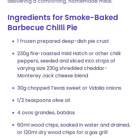
delivering a comforting, homemade meal.
Ingredients for Smoke-Baked
Barbecue Chilli Pie
1 frozen prepared deep-dish pie crust
230g fire-roasted mild Hatch or other chilli
peppers, seeded and sliced into strips of
varying size 230g shredded cheddar-
Monterey Jack cheese blend
30g chopped Texas sweet or Vidalia onions
1/2 teaspoons olive oil
4 ovos grandes, batidos
60ml wood chips, soaked in water and drained,
or 120ml dry wood chips for a gas grill