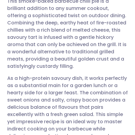
This smoke-baked barbecue chilli pie is a
brilliant addition to any summer cookout,
offering a sophisticated twist on outdoor dining.
Compartilhar por e-mail
🇬🇧 English
🇩🇪 Deutsch
Combining the deep, earthy heat of fire-roasted
chillies with a rich blend of melted cheese, this
Compartilhar no Facebook
🇪🇸 Español
🇫🇷 Français
savoury tart is infused with a gentle hickory
aroma that can only be achieved on the grill. It is
a wonderful alternative to traditional grilled
Compartilhar via LinkedIn
🇮🇹 Italiano
🇵🇹 Portugu
meats, providing a beautiful golden crust and a
satisfyingly custardy filling.
Compartilhar via X
🇮🇳 हिन्दी
🇮🇱 עברית
As a high-protein savoury dish, it works perfectly
as a substantial main for a garden lunch or a
Compartilhar via WhatsApp
🇸🇦 عربي
🇸🇪 Svenska
hearty side for a larger feast. The combination of
sweet onions and salty, crispy bacon provides a
Copiar link
delicious balance of flavours that pairs
excellently with a fresh green salad. This simple
yet impressive recipe is an ideal way to master
indirect cooking on your barbecue while