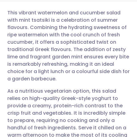
This vibrant watermelon and cucumber salad
with mint tsatsiki is a celebration of summer
flavours. Combining the hydrating sweetness of
Compartilhar por e-mail
🇬🇧 English
🇩🇪 Deutsch
ripe watermelon with the cool crunch of fresh
cucumber, it offers a sophisticated twist on
Compartilhar no Facebook
🇪🇸 Español
🇫🇷 Français
traditional Greek flavours. The addition of zesty
lime and fragrant garden mint ensures every bite
is remarkably refreshing, making it an ideal
Compartilhar via LinkedIn
🇮🇹 Italiano
🇵🇹 Portugu
choice for a light lunch or a colourful side dish for
a garden barbecue.
Compartilhar via X
🇮🇳 हिन्दी
🇮🇱 עברית
As a nutritious vegetarian option, this salad
relies on high-quality Greek-style yoghurt to
Compartilhar via WhatsApp
🇸🇦 عربي
🇸🇪 Svenska
provide a creamy, protein-rich contrast to the
crisp fruit and vegetables. It is incredibly simple
Copiar link
to prepare, requiring no cooking and only a
handful of fresh ingredients. Serve it chilled on a
warm afternoon to make the most of its cooling