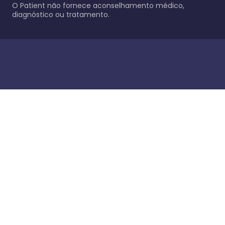
O Patient não fornece aconselhamento médico,
diagnóstico ou tratamento.