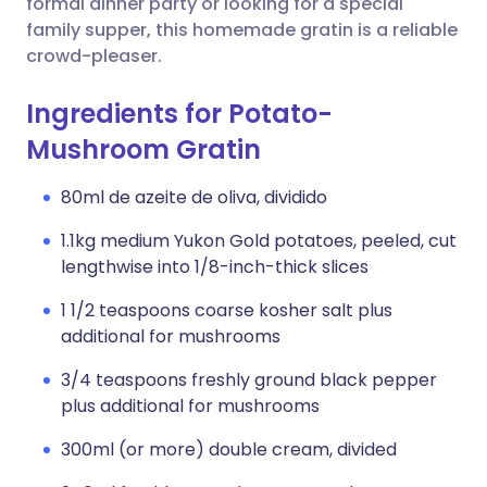
formal dinner party or looking for a special
family supper, this homemade gratin is a reliable
crowd-pleaser.
Ingredients for Potato-
Mushroom Gratin
80ml de azeite de oliva, dividido
1.1kg medium Yukon Gold potatoes, peeled, cut
lengthwise into 1/8-inch-thick slices
1 1/2 teaspoons coarse kosher salt plus
additional for mushrooms
3/4 teaspoons freshly ground black pepper
plus additional for mushrooms
300ml (or more) double cream, divided