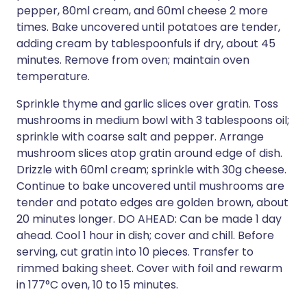
pepper, 80ml cream, and 60ml cheese 2 more
times. Bake uncovered until potatoes are tender,
adding cream by tablespoonfuls if dry, about 45
minutes. Remove from oven; maintain oven
temperature.
Sprinkle thyme and garlic slices over gratin. Toss
mushrooms in medium bowl with 3 tablespoons oil;
sprinkle with coarse salt and pepper. Arrange
mushroom slices atop gratin around edge of dish.
Drizzle with 60ml cream; sprinkle with 30g cheese.
Continue to bake uncovered until mushrooms are
tender and potato edges are golden brown, about
20 minutes longer. DO AHEAD: Can be made 1 day
ahead. Cool 1 hour in dish; cover and chill. Before
serving, cut gratin into 10 pieces. Transfer to
rimmed baking sheet. Cover with foil and rewarm
in 177°C oven, 10 to 15 minutes.