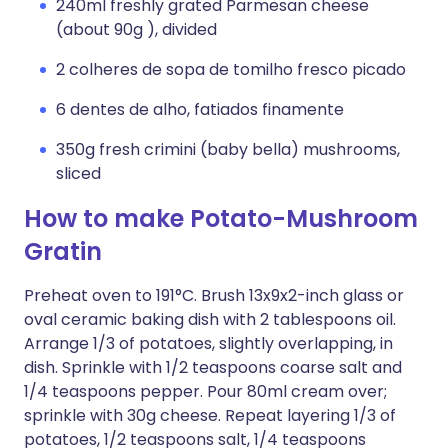
240ml freshly grated Parmesan cheese
(about 90g ), divided
2 colheres de sopa de tomilho fresco picado
6 dentes de alho, fatiados finamente
350g fresh crimini (baby bella) mushrooms,
sliced
How to make Potato-Mushroom
Gratin
Preheat oven to 191°C. Brush 13x9x2-inch glass or
oval ceramic baking dish with 2 tablespoons oil.
Arrange 1/3 of potatoes, slightly overlapping, in
dish. Sprinkle with 1/2 teaspoons coarse salt and
1/4 teaspoons pepper. Pour 80ml cream over;
sprinkle with 30g cheese. Repeat layering 1/3 of
potatoes, 1/2 teaspoons salt, 1/4 teaspoons