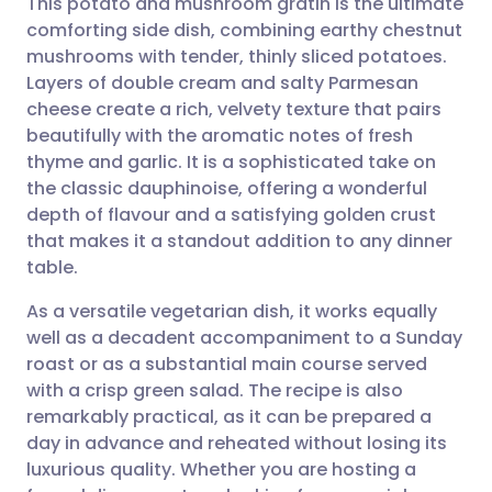
This potato and mushroom gratin is the ultimate
comforting side dish, combining earthy chestnut
mushrooms with tender, thinly sliced potatoes.
Compartilhar por e-mail
🇬🇧 English
🇩🇪 Deutsch
Layers of double cream and salty Parmesan
cheese create a rich, velvety texture that pairs
Compartilhar no Facebook
🇪🇸 Español
🇫🇷 Français
beautifully with the aromatic notes of fresh
thyme and garlic. It is a sophisticated take on
the classic dauphinoise, offering a wonderful
Compartilhar via LinkedIn
🇮🇹 Italiano
🇵🇹 Portugu
depth of flavour and a satisfying golden crust
that makes it a standout addition to any dinner
Compartilhar via X
🇮🇳 हिन्दी
🇮🇱 עברית
table.
As a versatile vegetarian dish, it works equally
Compartilhar via WhatsApp
🇸🇦 عربي
🇸🇪 Svenska
well as a decadent accompaniment to a Sunday
roast or as a substantial main course served
Copiar link
with a crisp green salad. The recipe is also
remarkably practical, as it can be prepared a
day in advance and reheated without losing its
luxurious quality. Whether you are hosting a