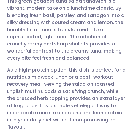
This green goddess tuna salad sandwich is a
vibrant, modern take on a lunchtime classic. By
blending fresh basil, parsley, and tarragon into a
Compartilhar por e-mail
🇬🇧 English
🇩🇪 Deutsch
silky dressing with soured cream and lemon, the
humble tin of tuna is transformed into a
Compartilhar no Facebook
🇪🇸 Español
🇫🇷 Français
sophisticated, light meal. The addition of
crunchy celery and sharp shallots provides a
wonderful contrast to the creamy tuna, making
Compartilhar via LinkedIn
🇮🇹 Italiano
🇵🇹 Portugu
every bite feel fresh and balanced.
Compartilhar via X
🇮🇳 हिन्दी
🇮🇱 עברית
As a high-protein option, this dish is perfect for a
nutritious midweek lunch or a post-workout
recovery meal. Serving the salad on toasted
Compartilhar via WhatsApp
🇸🇦 عربي
🇸🇪 Svenska
English muffins adds a satisfying crunch, while
the dressed herb topping provides an extra layer
Copiar link
of fragrance. It is a simple yet elegant way to
incorporate more fresh greens and lean protein
into your daily diet without compromising on
flavour.