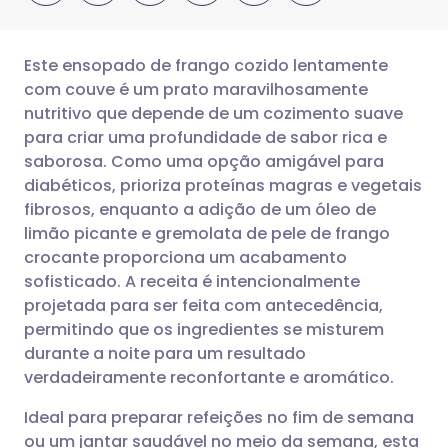
Este ensopado de frango cozido lentamente
com couve é um prato maravilhosamente
nutritivo que depende de um cozimento suave
Compartilhar por e-mail
🇬🇧 English
🇩🇪 Deutsch
para criar uma profundidade de sabor rica e
saborosa. Como uma opção amigável para
Compartilhar no Facebook
🇪🇸 Español
🇫🇷 Français
diabéticos, prioriza proteínas magras e vegetais
fibrosos, enquanto a adição de um óleo de
limão picante e gremolata de pele de frango
Compartilhar via LinkedIn
🇮🇹 Italiano
🇵🇹 Portugu
crocante proporciona um acabamento
sofisticado. A receita é intencionalmente
Compartilhar via X
🇮🇳 हिन्दी
🇮🇱 עברית
projetada para ser feita com antecedência,
permitindo que os ingredientes se misturem
Compartilhar via WhatsApp
🇸🇦 عربي
🇸🇪 Svenska
durante a noite para um resultado
verdadeiramente reconfortante e aromático.
Copiar link
Ideal para preparar refeições no fim de semana
ou um jantar saudável no meio da semana, esta