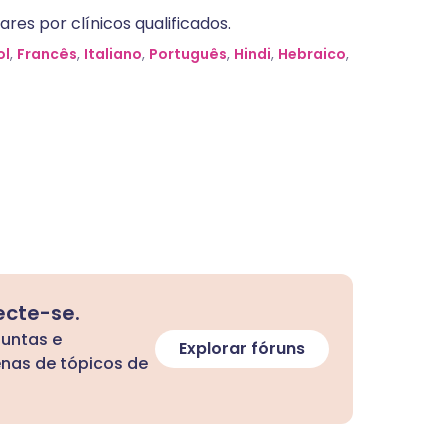
res por clínicos qualificados.
ol
,
Francês
,
Italiano
,
Português
,
Hindi
,
Hebraico
,
ecte-se.
guntas e
Explorar fóruns
enas de tópicos de