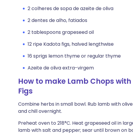
2 colheres de sopa de azeite de oliva
2 dentes de alho, fatiados
2 tablespoons grapeseed oil
12 ripe Kadota figs, halved lengthwise
16 sprigs lemon thyme or regular thyme
Azeite de oliva extra-virgem
How to make Lamb Chops with 
Figs
Combine herbs in small bowl. Rub lamb with olive 
and chill overnight.
Preheat oven to 218°C. Heat grapeseed oil in larg
lamb with salt and pepper; sear until brown on bo