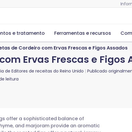
Infor
ntos e tratamento
Ferramentas e recursos
Com
etas de Cordeiro com Ervas Frescas e Figos Assados
 com Ervas Frescas e Figos
ria de
Editores de receitas do Reino Unido
Publicado originalme
e leitura
s offer a sophisticated balance of
 thyme, and marjoram provide an aromatic