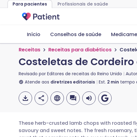
Para pacientes
Profissionais de saúde
Início
Conselhos de saúde
Medicame
Receitas
Receitas para diabéticos
Costel
Costeletas de Cordeiro
Revisado por
Editores de receitas do Reino Unido
Auto
Atende aos
diretrizes editoriais
Est.
2
min
tempo d
These herb-crusted lamb chops with roasted fig
savoury and sweet notes. The fresh rosemary,