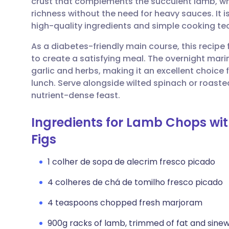
crust that complements the succulent lamb, whi
Compartilhar por e-mail
🇬🇧 English
🇩🇪 De
richness without the need for heavy sauces. It i
high-quality ingredients and simple cooking te
Compartilhar no Facebook
🇪🇸 Español
🇫🇷 Fra
As a diabetes-friendly main course, this recipe 
to create a satisfying meal. The overnight mari
Compartilhar via LinkedIn
🇮🇹 Italiano
🇵🇹 Po
garlic and herbs, making it an excellent choice 
lunch. Serve alongside wilted spinach or roaste
Compartilhar via X
🇮🇳 हिन्दी
🇮🇱 רית
nutrient-dense feast.
Ingredients for Lamb Chops wi
Compartilhar via WhatsApp
🇸🇦 عربي
🇸🇪 Sv
Figs
Copiar link
1 colher de sopa de alecrim fresco picado
4 colheres de chá de tomilho fresco picado
4 teaspoons chopped fresh marjoram
900g racks of lamb, trimmed of fat and sine