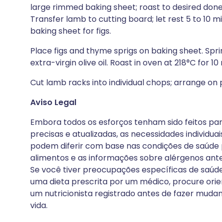
large rimmed baking sheet; roast to desired don
Transfer lamb to cutting board; let rest 5 to 10 
baking sheet for figs.
Place figs and thyme sprigs on baking sheet. Spri
extra-virgin olive oil. Roast in oven at 218°C for 10
Cut lamb racks into individual chops; arrange on 
Aviso Legal
Embora todos os esforços tenham sido feitos par
precisas e atualizadas, as necessidades individuai
podem diferir com base nas condições de saúde p
alimentos e as informações sobre alérgenos ante
Se você tiver preocupações específicas de saúde, 
uma dieta prescrita por um médico, procure ori
um nutricionista registrado antes de fazer mudança
vida.