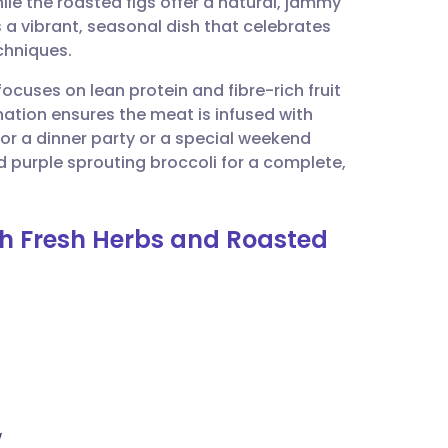
le the roasted figs offer a natural, jammy
utsch
s a vibrant, seasonal dish that celebrates
chniques.
nçais
focuses on lean protein and fibre-rich fruit
nation ensures the meat is infused with
rtuguês
for a dinner party or a special weekend
d purple sprouting broccoli for a complete,
עב
th Fresh Herbs and Roasted
enska
w