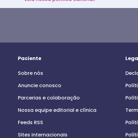
Paciente
Lega
Sobre nós
Decl
Anuncie conosco
Polít
Parcerias e colaboração
Polít
Nossa equipe editorial e clínica
Term
Feeds RSS
Polít
Sites internacionais
Polít