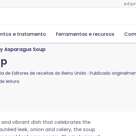
Infor
ntos e tratamento
Ferramentas e recursos
Com
y Asparagus Soup
up
ria de
Editores de receitas do Reino Unido
Publicado originalme
e leitura
and vibrant dish that celebrates the
sautéed leek, onion and celery, the soup