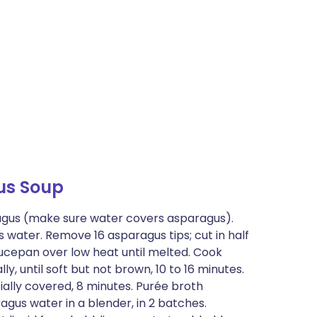
us Soup
ragus (make sure water covers asparagus).
 water. Remove 16 asparagus tips; cut in half
aucepan over low heat until melted. Cook
ly, until soft but not brown, 10 to 16 minutes.
tially covered, 8 minutes. Purée broth
gus water in a blender, in 2 batches.