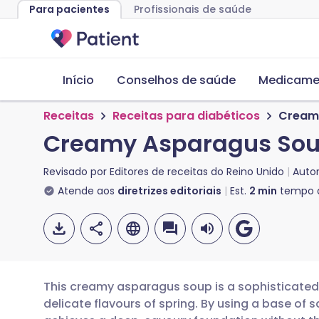
Para pacientes
Profissionais de saúde
Início
Conselhos de saúde
Medicame
Receitas
Receitas para diabéticos
Cream
Creamy Asparagus So
Revisado por
Editores de receitas do Reino Unido
Auto
Atende aos
diretrizes editoriais
Est.
2
min
tempo d
This creamy asparagus soup is a sophisticated 
delicate flavours of spring. By using a base of 