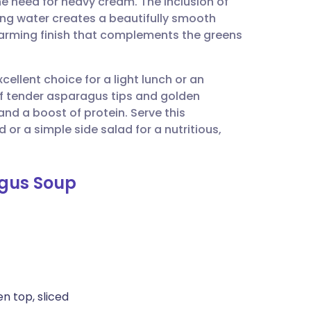
e need for heavy cream. The inclusion of
utsch
ng water creates a beautifully smooth
 warming finish that complements the greens
nçais
cellent choice for a light lunch or an
rtuguês
 of tender asparagus tips and golden
and a boost of protein. Serve this
עב
or a simple side salad for a nutritious,
enska
agus Soup
en top, sliced