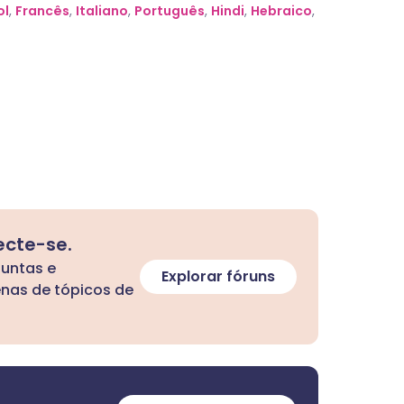
ol
,
Francês
,
Italiano
,
Português
,
Hindi
,
Hebraico
,
ecte-se.
guntas e
Explorar fóruns
enas de tópicos de