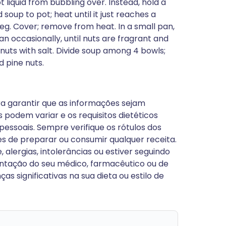
 liquid from bubbling over. Instead, hold a
soup to pot; heat until it just reaches a
eg. Cover; remove from heat. In a small pan,
n occasionally, until nuts are fragrant and
uts with salt. Divide soup among 4 bowls;
 pine nuts.
a garantir que as informações sejam
s podem variar e os requisitos dietéticos
essoais. Sempre verifique os rótulos dos
s de preparar ou consumir qualquer receita.
alergias, intolerâncias ou estiver seguindo
entação do seu médico, farmacêutico ou de
s significativas na sua dieta ou estilo de