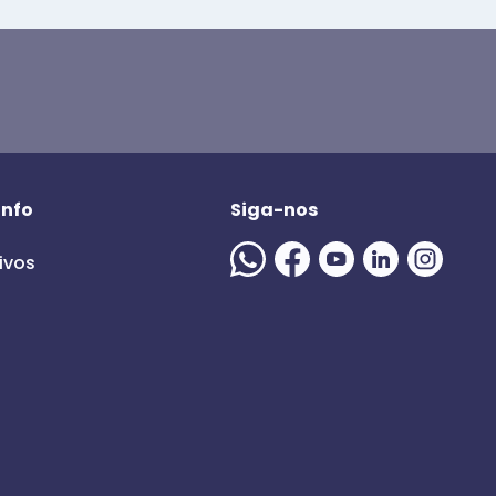
info
Siga-nos
ivos