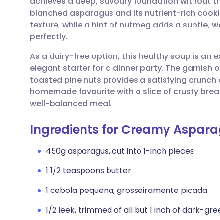
achieves a deep, savoury foundation without th
Compartilhar por e-mail
🇬🇧 English
🇩🇪 De
blanched asparagus and its nutrient-rich cooki
texture, while a hint of nutmeg adds a subtle,
Compartilhar no Facebook
🇪🇸 Español
🇫🇷 Fra
perfectly.
As a dairy-free option, this healthy soup is an ex
Compartilhar via LinkedIn
🇮🇹 Italiano
🇵🇹 Po
elegant starter for a dinner party. The garnish
toasted pine nuts provides a satisfying crunch 
Compartilhar via X
🇮🇳 हिन्दी
🇮🇱 רית
homemade favourite with a slice of crusty bread 
well-balanced meal.
Compartilhar via WhatsApp
🇸🇦 عربي
🇸🇪 Sv
Ingredients for Creamy Aspar
Copiar link
450g asparagus, cut into 1-inch pieces
1 1/2 teaspoons butter
1 cebola pequena, grosseiramente picada
1/2 leek, trimmed of all but 1 inch of dark-gre