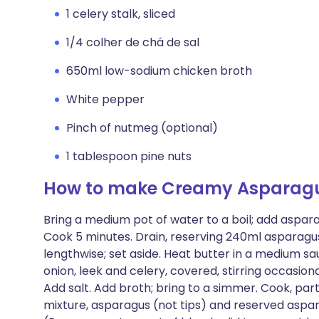
1 celery stalk, sliced
1/4 colher de chá de sal
650ml low-sodium chicken broth
White pepper
Pinch of nutmeg (optional)
1 tablespoon pine nuts
How to make Creamy Asparag
Bring a medium pot of water to a boil; add aspa
Cook 5 minutes. Drain, reserving 240ml asparagus
lengthwise; set aside. Heat butter in a medium s
onion, leek and celery, covered, stirring occasional
Add salt. Add broth; bring to a simmer. Cook, par
mixture, asparagus (not tips) and reserved aspara